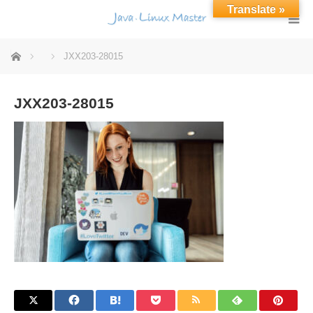
Translate »
ホーム
JXX203-28015
JXX203-28015