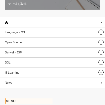
ティ値を取得…
Language・OS
Open Source
Servlet・JSP
SQL
IT Learning
News
MENU