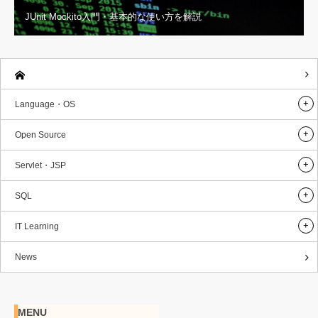
JUnit Mockito入門・基本的な使い方を解説
Language・OS
Open Source
Servlet・JSP
SQL
IT Learning
News
MENU