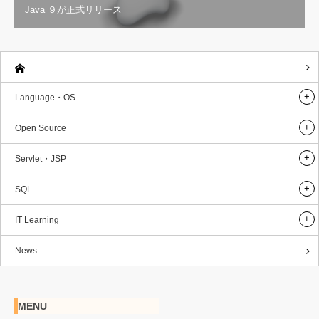
Java ９が正式リリース
Language・OS
Open Source
Servlet・JSP
SQL
IT Learning
News
MENU