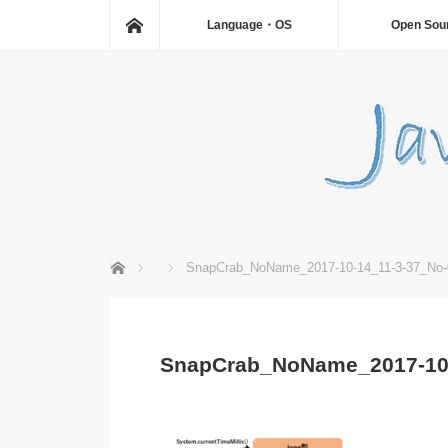
ホーム
Language・OS
Open Sou
ホーム
SnapCrab_NoName_2017-10-14_11-3-37_No-
SnapCrab_NoName_2017-10-