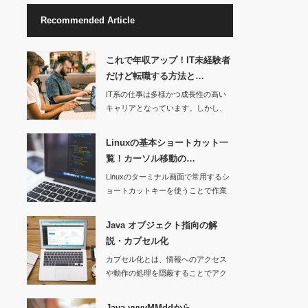
Recommended Article
これで年収アップ！IT未経験者
だけど転職する方法と…
IT系の仕事は多様かつ成長性の高い
キャリアとなっています。しかし、
技…
Linuxの基本ショートカット一
覧！カーソル移動の…
Linuxのターミナル画面で常用するシ
ョートカットキーを使うことで作業
効…
Java オブジェクト指向の解
説・カプセル化
カプセル化とは、情報へのアクセス
や動作の処理を隠蔽することでアク
セス制限…
Java yyyyMMddから