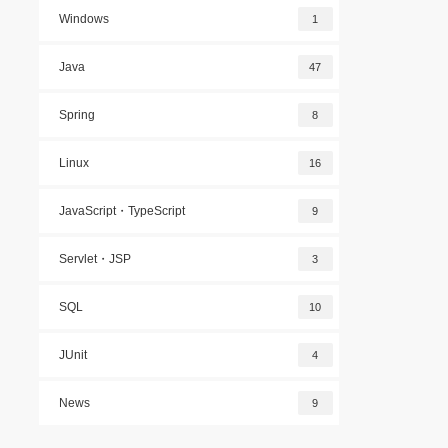
Windows
1
Java
47
Spring
8
Linux
16
JavaScript・TypeScript
9
Servlet・JSP
3
SQL
10
JUnit
4
News
9