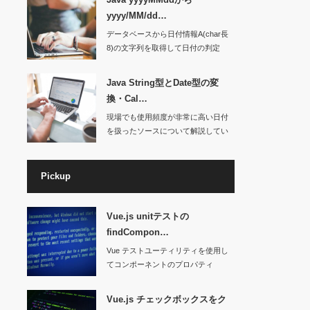
yyyy/MM/dd…
データベースから日付情報A(char長
8)の文字列を取得して日付の判定
を…
Java String型とDate型の変
換・Cal…
現場でも使用頻度が非常に高い日付
を扱ったソースについて解説してい
きたいと…
Pickup
Vue.js unitテストの
findCompon…
Vue テストユーティリティを使用し
てコンポーネントのプロパティ
（props…
Vue.js チェックボックスをク