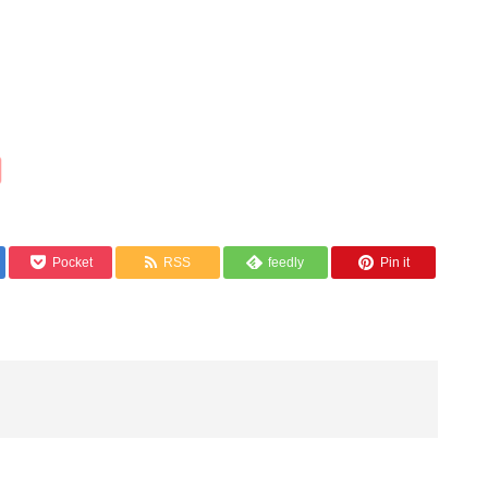
Pocket
RSS
feedly
Pin it