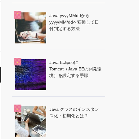
Java yyyyMMddから
yyyy/MM/ddへ変換して日
付判定する方法
Java Eclipseに
Tomcat（Java EEの開発環
境）を設定する手順
Java クラスのインスタン
ス化・初期化とは？