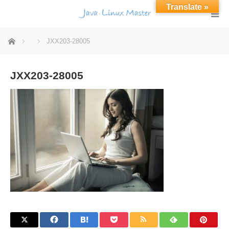
Translate »
ホーム
JXX203-28005
JXX203-28005