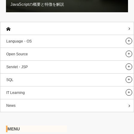
JavaScriptの概要と特徴を解説
Language・OS
Open Source
Servlet・JSP
SQL
IT Learning
News
MENU