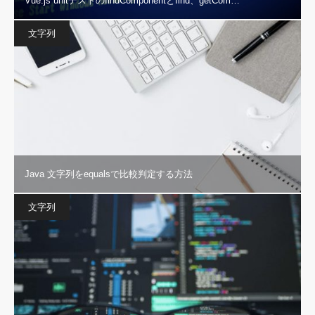
Vue.js unitテストのfindComponentとfind、getCom…
文字列
Java 文字列をequalsで比較判定する方法
文字列