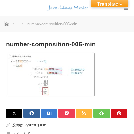
Translate »
ホーム
number-composition-005-min
number-composition-005-min
投稿者:
system guide
コメント:
0