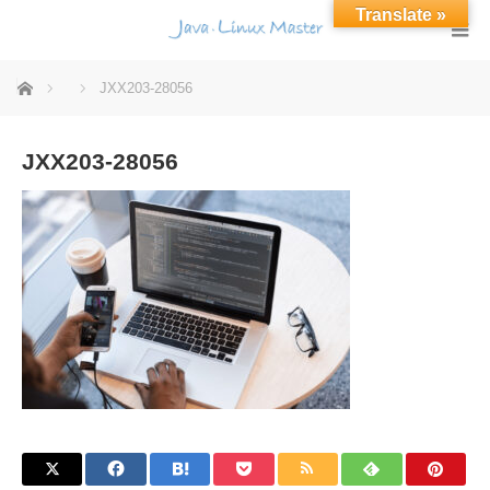
Translate »
ホーム
JXX203-28056
JXX203-28056