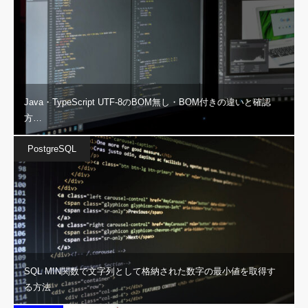
Java・TypeScript UTF-8のBOM無し・BOM付きの違いと確認
方…
PostgreSQL
SQL MIN関数で文字列として格納された数字の最小値を取得す
る方法