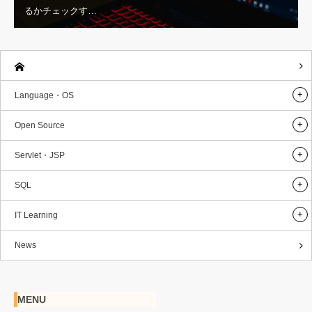
るかチェックす…
Language・OS
Open Source
Servlet・JSP
SQL
IT Learning
News
MENU