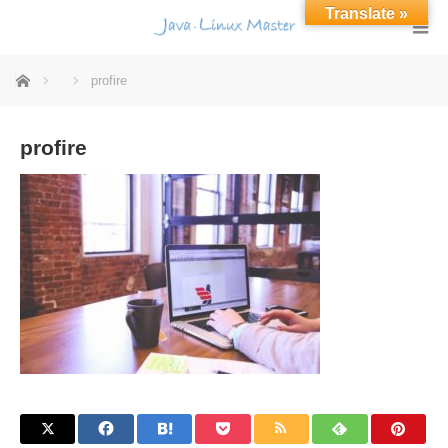
Translate »
ホーム
profire
profire