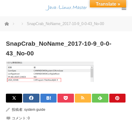
Translate »
ホーム
SnapCrab_NoName_2017-10-9_0-0-43_No-00
SnapCrab_NoName_2017-10-9_0-0-
43_No-00
投稿者:
system guide
コメント:
0