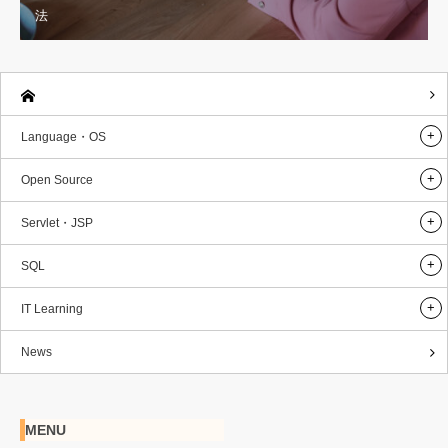
法
Language・OS
Open Source
Servlet・JSP
SQL
IT Learning
News
MENU