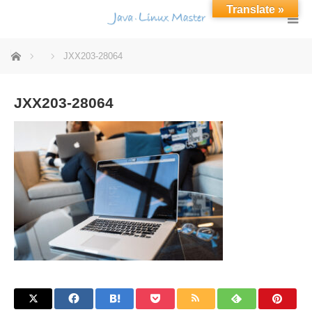
Translate »
ホーム
JXX203-28064
JXX203-28064