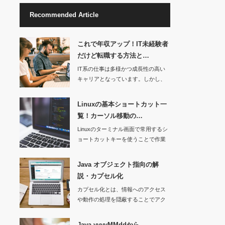
Recommended Article
これで年収アップ！IT未経験者
だけど転職する方法と…
IT系の仕事は多様かつ成長性の高い
キャリアとなっています。しかし、
技…
Linuxの基本ショートカット一
覧！カーソル移動の…
Linuxのターミナル画面で常用するシ
ョートカットキーを使うことで作業
効…
Java オブジェクト指向の解
説・カプセル化
カプセル化とは、情報へのアクセス
や動作の処理を隠蔽することでアク
セス制限…
Java yyyyMMddから