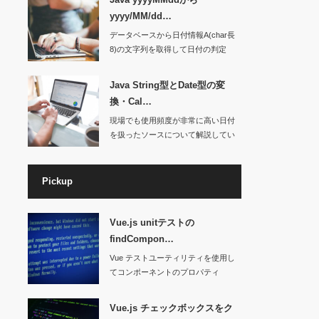
yyyy/MM/dd…
データベースから日付情報A(char長
8)の文字列を取得して日付の判定
を…
Java String型とDate型の変
換・Cal…
現場でも使用頻度が非常に高い日付
を扱ったソースについて解説してい
きたいと…
Pickup
Vue.js unitテストの
findCompon…
Vue テストユーティリティを使用し
てコンポーネントのプロパティ
（props…
Vue.js チェックボックスをク