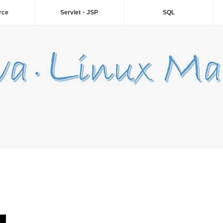
rce
Servlet・JSP
SQL