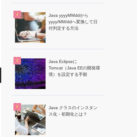
Java yyyyMMddから
yyyy/MM/ddへ変換して日
付判定する方法
Java Eclipseに
Tomcat（Java EEの開発環
境）を設定する手順
Java クラスのインスタン
ス化・初期化とは？