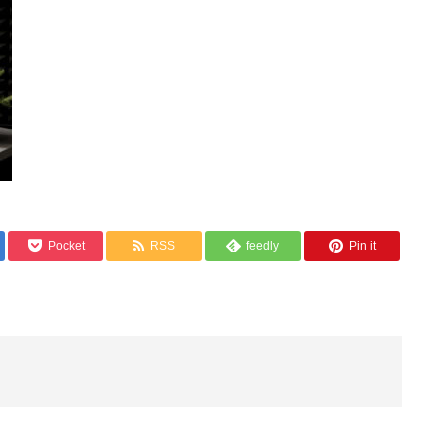
Pocket
RSS
feedly
Pin it