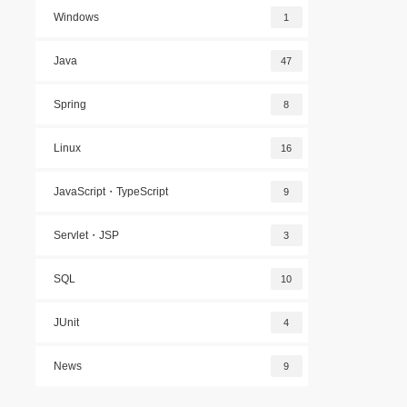
Windows
1
Java
47
Spring
8
Linux
16
JavaScript・TypeScript
9
Servlet・JSP
3
SQL
10
JUnit
4
News
9