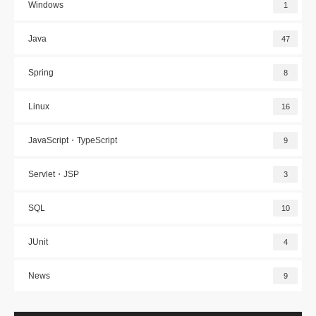
Windows
1
Java
47
Spring
8
Linux
16
JavaScript・TypeScript
9
Servlet・JSP
3
SQL
10
JUnit
4
News
9