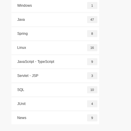
Windows
1
Java
47
Spring
8
Linux
16
JavaScript・TypeScript
9
Servlet・JSP
3
SQL
10
JUnit
4
News
9