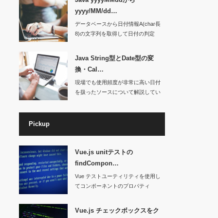
yyyy/MM/dd…
データベースから日付情報A(char長
8)の文字列を取得して日付の判定
を…
Java String型とDate型の変
換・Cal…
現場でも使用頻度が非常に高い日付
を扱ったソースについて解説してい
きたいと…
Pickup
Vue.js unitテストの
findCompon…
Vue テストユーティリティを使用し
てコンポーネントのプロパティ
（props…
Vue.js チェックボックスをク