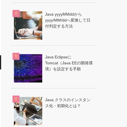
Java yyyyMMddから
yyyy/MM/ddへ変換して日
付判定する方法
Java Eclipseに
Tomcat（Java EEの開発環
境）を設定する手順
Java クラスのインスタン
ス化・初期化とは？