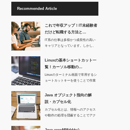
Recommended Article
これで年収アップ！IT未経験者
だけど転職する方法と…
IT系の仕事は多様かつ成長性の高い
キャリアとなっています。しかし、
技…
Linuxの基本ショートカット一
覧！カーソル移動の…
Linuxのターミナル画面で常用するシ
ョートカットキーを使うことで作業
効…
Java オブジェクト指向の解
説・カプセル化
カプセル化とは、情報へのアクセス
や動作の処理を隠蔽することでアク
セス制限…
Java yyyyMMddから