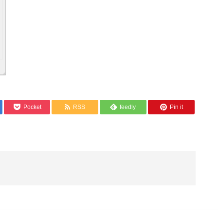
Pocket
RSS
feedly
Pin it