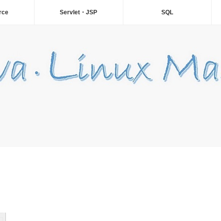
rce
Servlet・JSP
SQL