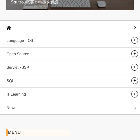
Strutsの概要と特徴を解説
Language・OS
Open Source
Servlet・JSP
SQL
IT Learning
News
MENU