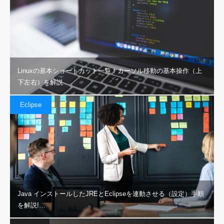
Linuxの基本ショートカット一覧！カーソル移動の基本操作（上
下左右）を解説
Eclipse
Java インストールしたJREとEclipseを連動させる（設定）手順
を解説!…