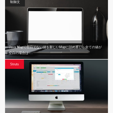
制御文
Java Mapで空白でない値を新しいMapに詰め直し、全ての値が
空白の場合は-…
Struts