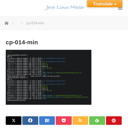
Translate »
ホーム
cp-014-min
cp-014-min