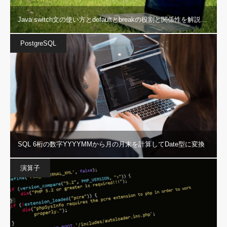
Java switch文の使い方とdefaultとbreakの役割と関係性を解説…
PostgreSQL
SQL 6桁の数字YYYYMMから月の月末を計算してDate型に変換
演算子