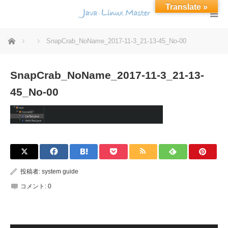
Translate »
ホーム
SnapCrab_NoName_2017-11-3_21-13-45_No-00
SnapCrab_NoName_2017-11-3_21-13-
45_No-00
投稿者:
system guide
コメント:
0